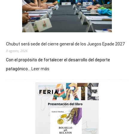
Chubut será sede del cierre general de los Juegos Epade 2027
8 agosto, 2026
Con el propósito de fortalecer el desarrollo del deporte
:
patagónico...
Leer más
Chubut
será
sede
del
cierre
general
de
los
Juegos
Epade