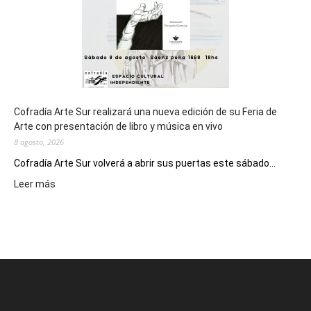
2027
Cofradía Arte Sur realizará una nueva edición de su Feria de
Arte con presentación de libro y música en vivo
8 agosto, 2026
Cofradía Arte Sur volverá a abrir sus puertas este sábado...
:
Leer más
Cofradía
Arte
Sur
realizará
una
nueva
edición
de