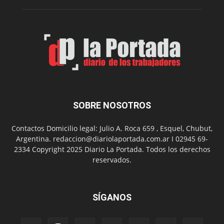
su
Feria
de
Arte
con
presentación
de
libro
y
música
SOBRE NOSOTROS
en
vivo
Contactos Domicilio legal: Julio A. Roca 659 , Esquel, Chubut,
Argentina. redaccion@diariolaportada.com.ar I 02945 69-
2334 Copyright 2025 Diario La Portada. Todos los derechos
reservados.
SÍGANOS