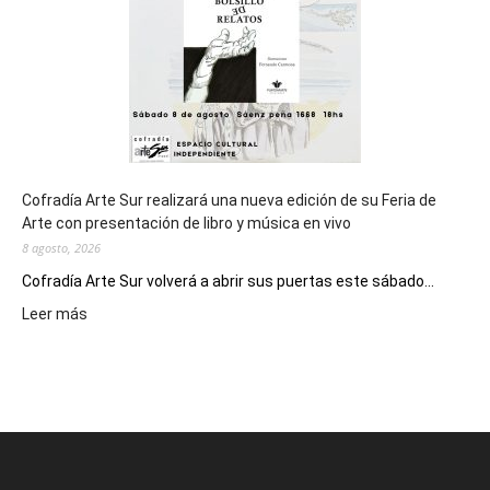
Epade
2027
Cofradía Arte Sur realizará una nueva edición de su Feria de
Arte con presentación de libro y música en vivo
8 agosto, 2026
Cofradía Arte Sur volverá a abrir sus puertas este sábado...
:
Leer más
Cofradía
Arte
Sur
realizará
una
nueva
edición