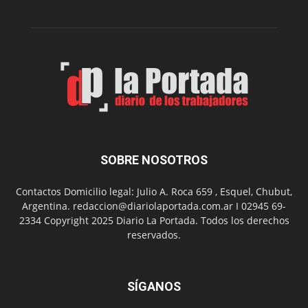
de
su
Feria
de
Arte
con
presentación
de
libro
y
música
SOBRE NOSOTROS
en
vivo
Contactos Domicilio legal: Julio A. Roca 659 , Esquel, Chubut,
Argentina. redaccion@diariolaportada.com.ar I 02945 69-
2334 Copyright 2025 Diario La Portada. Todos los derechos
reservados.
SÍGANOS