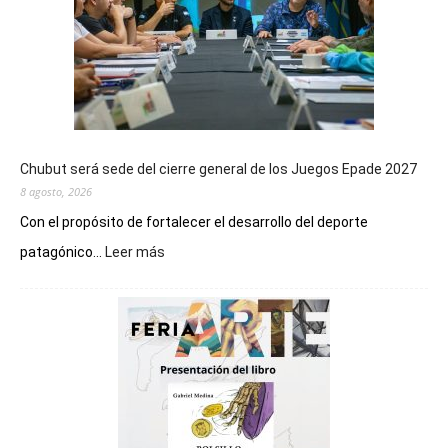
Chubut será sede del cierre general de los Juegos Epade 2027
8 agosto, 2026
Con el propósito de fortalecer el desarrollo del deporte
:
patagónico...
Leer más
Chubut
será
sede
del
cierre
general
de
los
Juegos