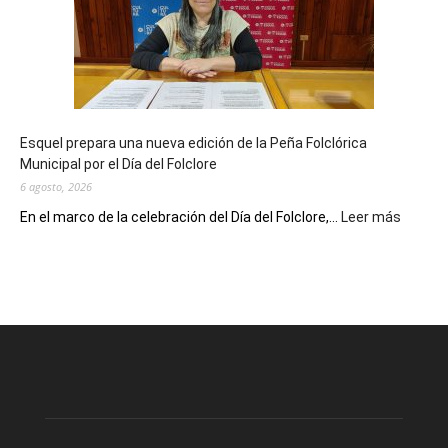
90
años
con
un
Conversatorio
de
Esquel prepara una nueva edición de la Peña Folclórica
Escritores
Municipal por el Día del Folclore
Locales
6 agosto, 2026
:
En el marco de la celebración del Día del Folclore,...
Leer más
Esquel
prepar
una
nueva
edición
de
la
Peña
Folclór
Municip
por