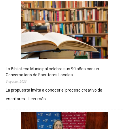
La Biblioteca Municipal celebra sus 90 años con un
Conversatorio de Escritores Locales
6 agosto, 2026
La propuesta invita a conocer el proceso creativo de
:
escritores...
Leer más
La
Biblioteca
Municipal
celebra
sus