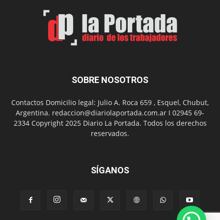
el
Día
del
Folclor
SOBRE NOSOTROS
Contactos Domicilio legal: Julio A. Roca 659 , Esquel, Chubut,
Argentina. redaccion@diariolaportada.com.ar I 02945 69-
2334 Copyright 2025 Diario La Portada. Todos los derechos
reservados.
SÍGANOS