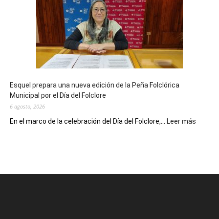
celebra
sus
90
años
con
un
Conversatorio
de
Esquel prepara una nueva edición de la Peña Folclórica
Escritores
Municipal por el Día del Folclore
Locales
6 agosto, 2026
:
En el marco de la celebración del Día del Folclore,...
Leer más
Esquel
prepar
una
nueva
edición
de
la
Peña
Folclór