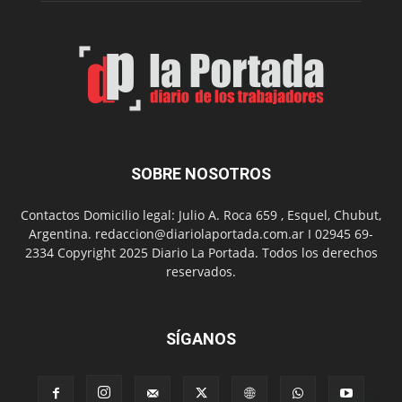
Municip
por
el
Día
del
Folclor
SOBRE NOSOTROS
Contactos Domicilio legal: Julio A. Roca 659 , Esquel, Chubut,
Argentina. redaccion@diariolaportada.com.ar I 02945 69-
2334 Copyright 2025 Diario La Portada. Todos los derechos
reservados.
SÍGANOS