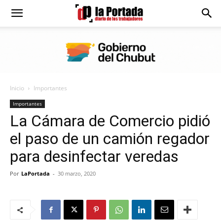
Diario
La
Inicio
Importantes
Portada
Importantes
La Cámara de Comercio pidió
el paso de un camión regador
para desinfectar veredas
Por
LaPortada
-
30 marzo, 2020