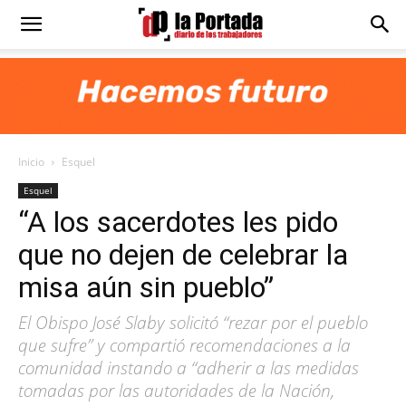
Diario
La
Inicio
Esquel
Portada
Esquel
“A los sacerdotes les pido
que no dejen de celebrar la
misa aún sin pueblo”
El Obispo José Slaby solicitó “rezar por el pueblo
que sufre” y compartió recomendaciones a la
comunidad instando a “adherir a las medidas
tomadas por las autoridades de la Nación,