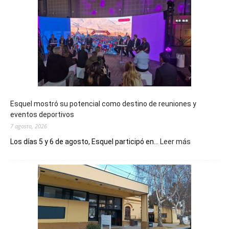
Esquel mostró su potencial como destino de reuniones y
eventos deportivos
7 agosto, 2026
:
Los días 5 y 6 de agosto, Esquel participó en...
Leer más
Esquel
mostró
su
potencial
como
destino
de
reuniones