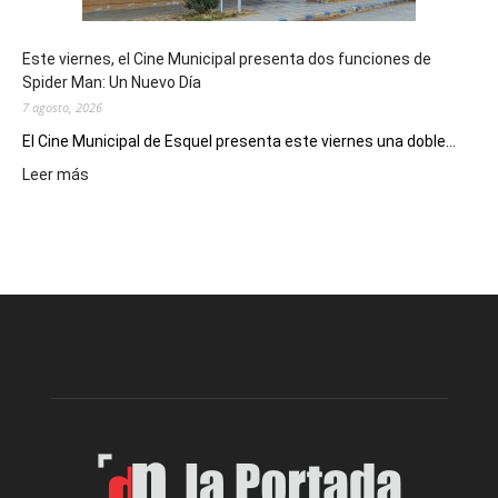
y
eventos
Este viernes, el Cine Municipal presenta dos funciones de
deportivos
Spider Man: Un Nuevo Día
7 agosto, 2026
El Cine Municipal de Esquel presenta este viernes una doble...
:
Leer más
Este
viernes,
el
Cine
Municipal
presenta
dos
funciones
de
Spider
Man:
Un
Nuevo