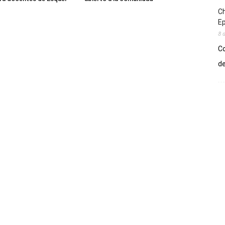
Ch
E
8 
Co
de