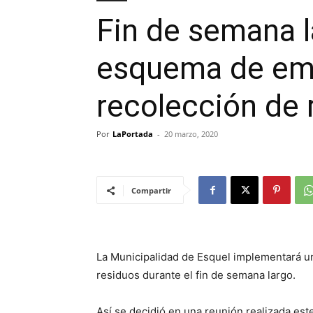
Fin de semana l
esquema de eme
recolección de 
Por
LaPortada
-
20 marzo, 2020
Compartir
La Municipalidad de Esquel implementará u
residuos durante el fin de semana largo.
Así se decidió en una reunión realizada est