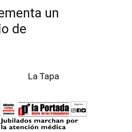
lementa un
io de
La Tapa