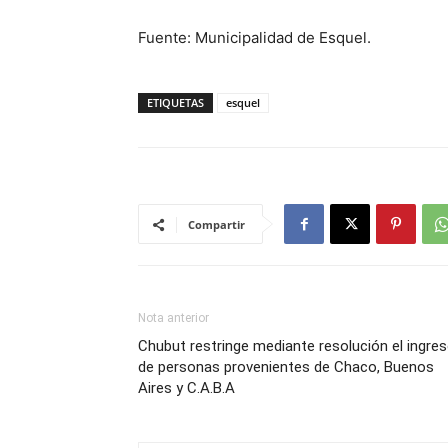
Fuente: Municipalidad de Esquel.
ETIQUETAS
esquel
Compartir
Nota anterior
Chubut restringe mediante resolución el ingre
de personas provenientes de Chaco, Buenos
Aires y C.A.B.A