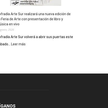
fradía Arte Sur realizará una nueva edición de
 Feria de Arte con presentación de libro y
sica en vivo
agosto, 2026
fradía Arte Sur volverá a abrir sus puertas este
:
bado...
Leer más
Cofradía
Arte
Sur
realizará
una
nueva
edición
de
su
Feria
de
Arte
ÍGANOS