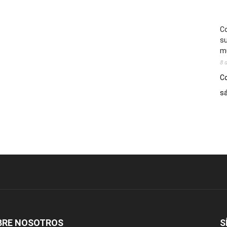
Co
su
mú
8 
Co
sá
BRE NOSOTROS
S