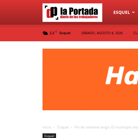
Diario
ESQUEL
C
2.2
SÁBADO, AGOSTO 8, 2026
CL
Esquel
La
Portada
Inicio
Esquel
Fin de semana largo: El municipio i
Esquel