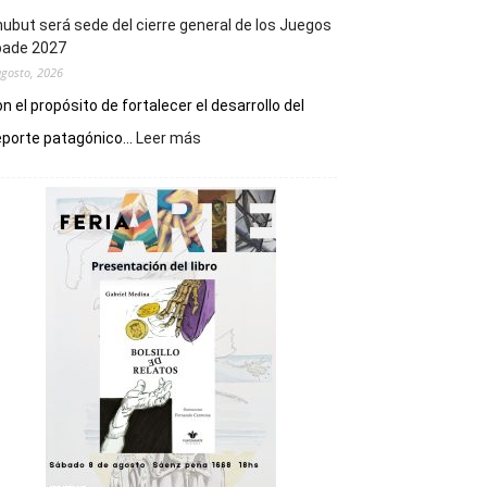
ubut será sede del cierre general de los Juegos
pade 2027
agosto, 2026
n el propósito de fortalecer el desarrollo del
:
porte patagónico...
Leer más
Chubut
será
sede
del
cierre
general
de
los
Juegos
Epade
2027