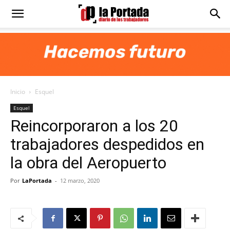
Diario
La
Inicio
Esquel
Portada
Esquel
Reincorporaron a los 20
trabajadores despedidos en
la obra del Aeropuerto
Por
LaPortada
-
12 marzo, 2020