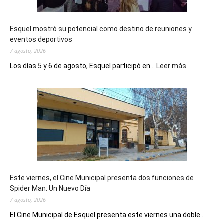
Esquel mostró su potencial como destino de reuniones y
eventos deportivos
7 agosto, 2026
:
Los días 5 y 6 de agosto, Esquel participó en...
Leer más
Esquel
mostró
su
potencial
como
destino
de
reuniones
y
eventos
Este viernes, el Cine Municipal presenta dos funciones de
deportivos
Spider Man: Un Nuevo Día
7 agosto, 2026
El Cine Municipal de Esquel presenta este viernes una doble...