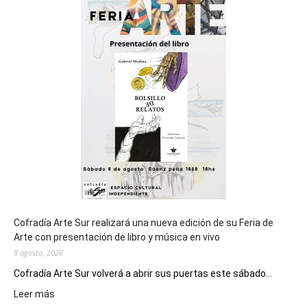
sede
del
cierre
general
de
los
Juegos
Epade
2027
Cofradía Arte Sur realizará una nueva edición de su Feria de
Arte con presentación de libro y música en vivo
8 agosto, 2026
Cofradía Arte Sur volverá a abrir sus puertas este sábado...
:
Leer más