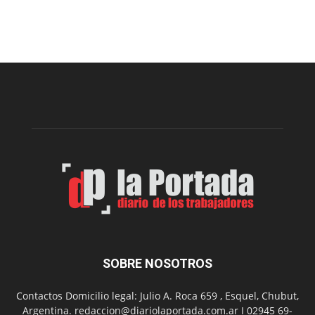
Cofradía
Arte
Sur
realizará
una
nueva
edición
de
su
Feria
de
Arte
con
presentación
de
libro
y
música
SOBRE NOSOTROS
en
vivo
Contactos Domicilio legal: Julio A. Roca 659 , Esquel, Chubut,
Argentina. redaccion@diariolaportada.com.ar I 02945 69-