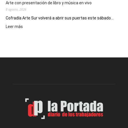
Arte con presentación de libro y música en vivo
8 agosto, 2026
Cofradía Arte Sur volverá a abrir sus puertas este sábado...
:
Leer más
Cofradía
Arte
Sur
realizará
una
nueva
edición
de
su
Feria
de
Arte
con
presentación
de
libro