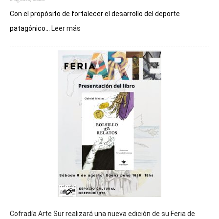
Con el propósito de fortalecer el desarrollo del deporte
:
patagónico...
Leer más
Chubut
será
sede
del
cierre
general
de
los
Juegos
Epade
2027
Cofradía Arte Sur realizará una nueva edición de su Feria de