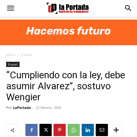
Diario
La
Inicio
Esquel
Portada
Esquel
“Cumpliendo con la ley, debe
asumir Alvarez”, sostuvo
Wengier
Por
LaPortada
-
22 febrero, 2020