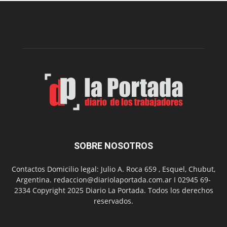
intoxicaciones
por
monóxido
de
carbono
SOBRE NOSOTROS
Contactos Domicilio legal: Julio A. Roca 659 , Esquel, Chubut,
Argentina. redaccion@diariolaportada.com.ar I 02945 69-
2334 Copyright 2025 Diario La Portada. Todos los derechos
reservados.