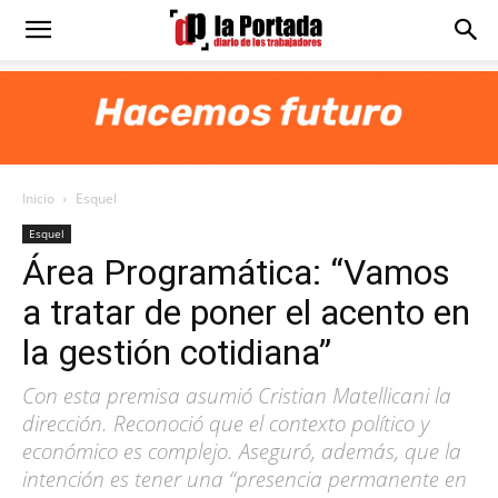
Diario
La
Inicio
Esquel
Portada
Esquel
Área Programática: “Vamos
a tratar de poner el acento en
la gestión cotidiana”
Con esta premisa asumió Cristian Matellicani la
dirección. Reconoció que el contexto político y
económico es complejo. Aseguró, además, que la
intención es tener una “presencia permanente en