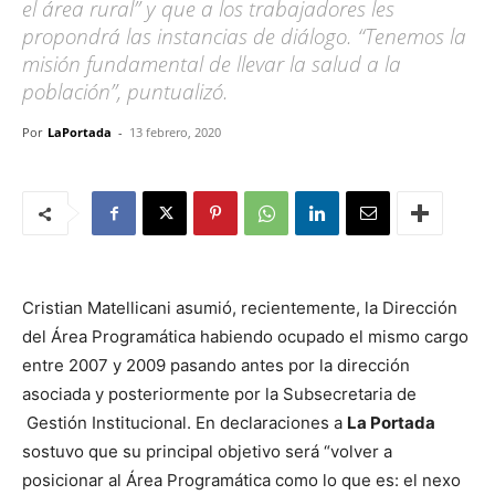
el área rural” y que a los trabajadores les
propondrá las instancias de diálogo. “Tenemos la
misión fundamental de llevar la salud a la
población”, puntualizó.
Por
LaPortada
-
13 febrero, 2020
Cristian Matellicani asumió, recientemente, la Dirección
del Área Programática habiendo ocupado el mismo cargo
entre 2007 y 2009 pasando antes por la dirección
asociada y posteriormente por la Subsecretaria de
Gestión Institucional. En declaraciones a
La Portada
sostuvo que su principal objetivo será “volver a
posicionar al Área Programática como lo que es: el nexo