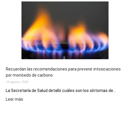
Telebingo
Chubutense
repartió
premios
millonarios
en
toda
la
provincia
Recuerdan las recomendaciones para prevenir intoxicaciones
por monóxido de carbono
10 agosto, 2026
La Secretaría de Salud detalló cuáles son los síntomas de...
:
Leer más
Recuerdan
las
recomendaciones
para
prevenir