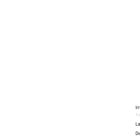
Im
5 
La
Di