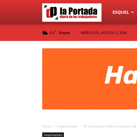
Diario
ESQUEL
C
2.3
MIÉRCOLES, AGOSTO 5, 2026
Esquel
La
Portada
Inicio
Importantes
El municipio realiza trabajos d
Importantes