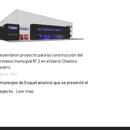
la
Receta
Digital
en
los
hospitales
esentaron proyecto para la construcción del
mnasio municipal N° 2 en el barrio Chanico
avarro
agosto, 2026
 municipio de Esquel anunció que se presentó el
:
oyecto...
Leer más
Presentaron
proyecto
para
la
construcción
del