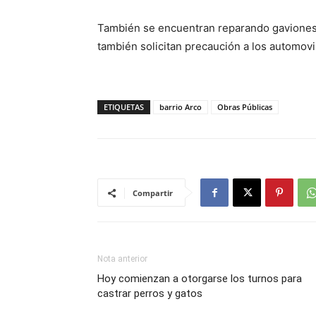
También se encuentran reparando gaviones 
también solicitan precaución a los automovil
ETIQUETAS
barrio Arco
Obras Públicas
Compartir
Nota anterior
Hoy comienzan a otorgarse los turnos para
castrar perros y gatos