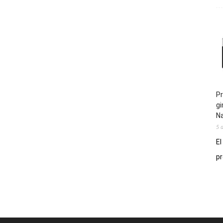
Pr
gi
N
5 
El
pr