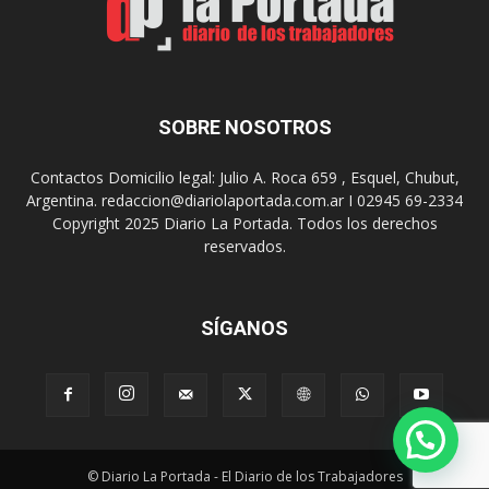
u
u
r
e
r
g
e
o
a
s
SOBRE NOSOTROS
l
E
i
p
Contactos Domicilio legal: Julio A. Roca 659 , Esquel, Chubut,
z
a
Argentina. redaccion@diariolaportada.com.ar I 02945 69-2334
a
d
Copyright 2025 Diario La Portada. Todos los derechos
r
e
reservados.
á
2
u
0
n
2
a
7
SÍGANOS
n
u
e
v
a
e
© Diario La Portada - El Diario de los Trabajadores
d