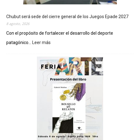
Chubut será sede del cierre general de los Juegos Epade 2027
8 agosto, 2026
Con el propósito de fortalecer el desarrollo del deporte
patagónico...
Leer más
:
C
h
u
b
u
t
s
e
r
á
s
e
d
e