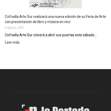
d
e
l
c
Cofradía Arte Sur realizará una nueva edición de su Feria de Arte
i
con presentación de libro y música en vivo
e
8 agosto, 2026
r
Cofradía Arte Sur volverá a abrir sus puertas este sábado...
r
Leer más
:
e
C
g
o
e
f
n
r
e
a
r
d
a
í
l
a
d
A
e
r
l
t
o
e
s
S
J