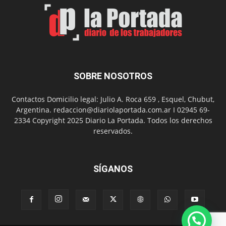
Arte
con
presentación
de
libro
y
música
SOBRE NOSOTROS
en
vivo
Contactos Domicilio legal: Julio A. Roca 659 , Esquel, Chubut,
Argentina. redaccion@diariolaportada.com.ar I 02945 69-
2334 Copyright 2025 Diario La Portada. Todos los derechos
reservados.
SÍGANOS