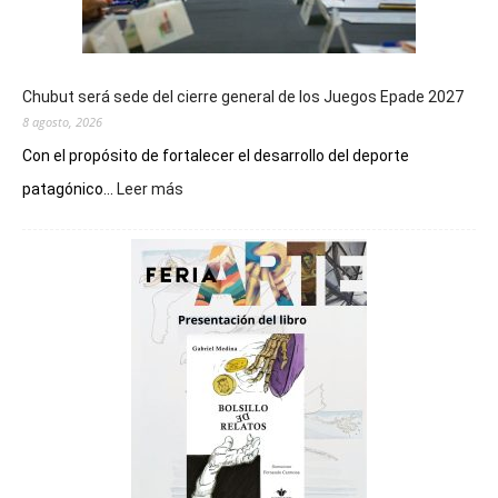
Chubut será sede del cierre general de los Juegos Epade 2027
8 agosto, 2026
Con el propósito de fortalecer el desarrollo del deporte
:
patagónico...
Leer más
Chubut
será
sede
del
cierre
general
de
los
Juegos
Epade
2027