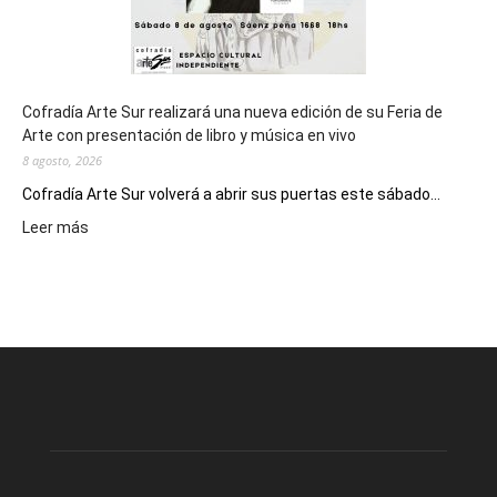
Cofradía Arte Sur realizará una nueva edición de su Feria de
Arte con presentación de libro y música en vivo
8 agosto, 2026
Cofradía Arte Sur volverá a abrir sus puertas este sábado...
:
Leer más
Cofradía
Arte
Sur
realizará
una
nueva
edición
de
su
Feria
de