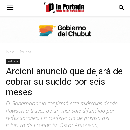
Diario
La
Inicio
Politica
Portada
Politica
Arcioni anunció que dejará de
cobrar su sueldo por seis
meses
El Gobernador lo confirmó este miércoles desde
Rawson a través de un mensaje difundido por
redes sociales. En conferencia de prensa del
ministro de Economía, Oscar Antonena,