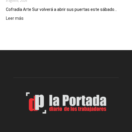
8 agosto, 2026
Cofradía Arte Sur volverá a abrir sus puertas este sábado...
:
Leer más
Cofradía
Arte
Sur
realizará
una
nueva
edición
de
su
Feria
de
Arte
con
presentación
de
libro
y
música