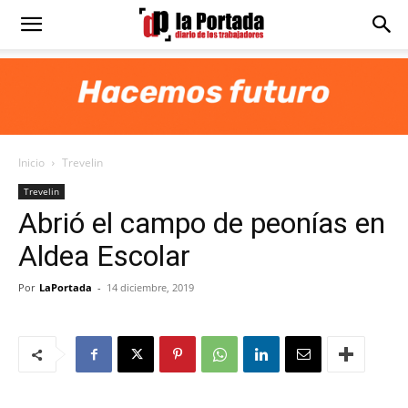
Diario
La
Inicio
Trevelin
Portada
Trevelin
Abrió el campo de peonías en
Aldea Escolar
Por
LaPortada
-
14 diciembre, 2019