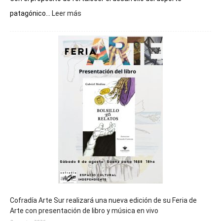
:
patagónico...
Leer más
Chubut
será
sede
del
cierre
general
de
los
Juegos
Epade
2027
Cofradía Arte Sur realizará una nueva edición de su Feria de
Arte con presentación de libro y música en vivo