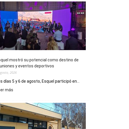
quel mostró su potencial como destino de
uniones y eventos deportivos
agosto, 2026
s días 5 y 6 de agosto, Esquel participó en...
:
eer más
Esquel
mostró
su
potencial
como
destino