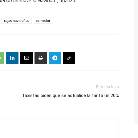
uedan celebrar la Navidad”
, finalizó.
cajas navideñas
comedor
Próxima Nota
Taxistas piden que se actualice la tarifa un 20%