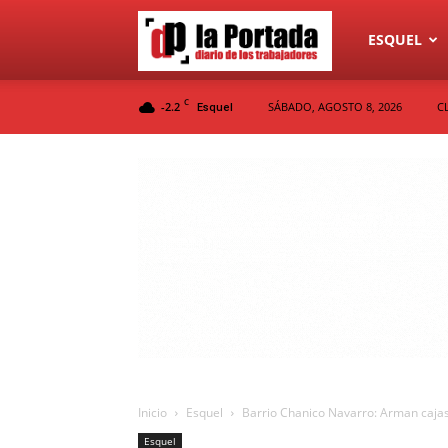
Diario
ESQUEL
C
-2.2
SÁBADO, AGOSTO 8, 2026
C
Esquel
La
Portada
Inicio
Esquel
Barrio Chanico Navarro: Arman cajas
Esquel