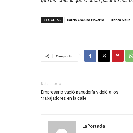
que las familias que la están pasando mal p
ETIQUETAS
Barrio Chanico Navarro
Blanca Melin
Compartir
Nota anterior
Empresario vació panadería y dejó a los
trabajadores en la calle
LaPortada