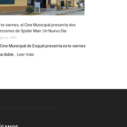
de
reuniones
y
eventos
te viernes, el Cine Municipal presenta dos
deportivos
nciones de Spider Man: Un Nuevo Día
agosto, 2026
 Cine Municipal de Esquel presenta este viernes
:
a doble...
Leer más
Este
viernes,
el
Cine
Municipal
presenta
dos
funciones
de
Spider
Man:
Un