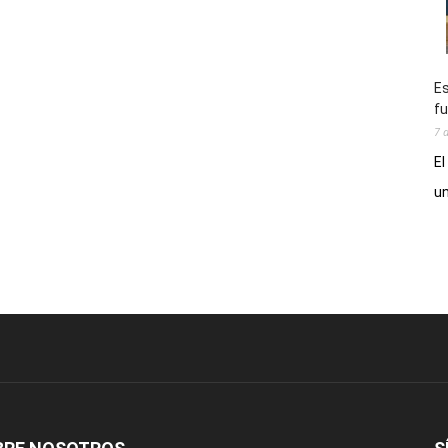
Es
fu
7 
El
un