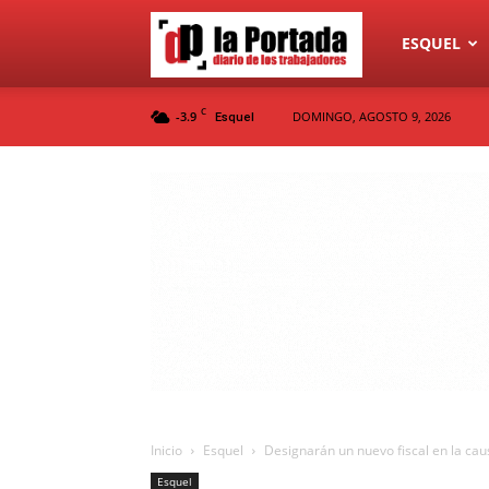
Diario
ESQUEL
C
-3.9
DOMINGO, AGOSTO 9, 2026
Esquel
La
Portada
Inicio
Esquel
Designarán un nuevo fiscal en la cau
Esquel