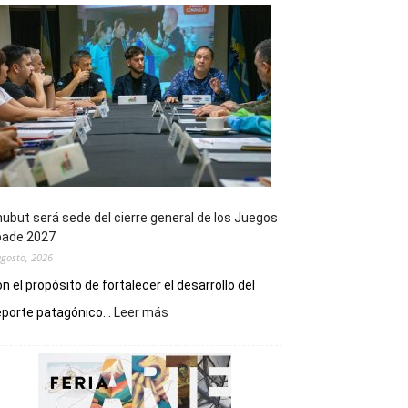
ubut será sede del cierre general de los Juegos
pade 2027
agosto, 2026
n el propósito de fortalecer el desarrollo del
:
porte patagónico...
Leer más
Chubut
será
sede
del
cierre