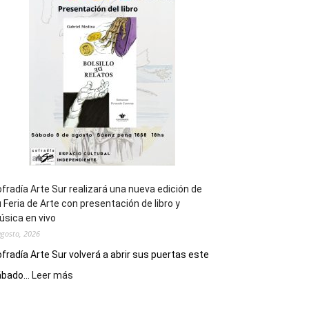
general
de
los
Juegos
Epade
2027
fradía Arte Sur realizará una nueva edición de
 Feria de Arte con presentación de libro y
sica en vivo
agosto, 2026
fradía Arte Sur volverá a abrir sus puertas este
:
bado...
Leer más
Cofradía
Arte