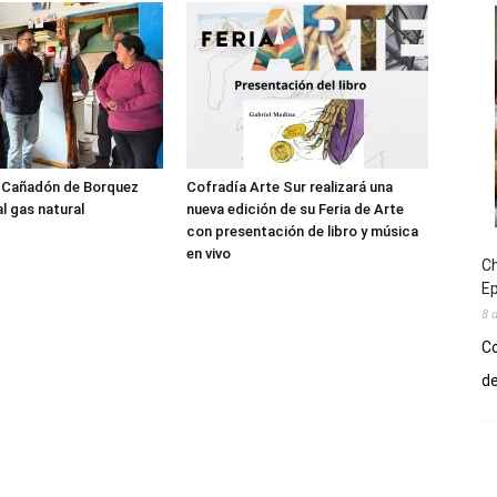
l Cañadón de Borquez
Cofradía Arte Sur realizará una
l gas natural
nueva edición de su Feria de Arte
con presentación de libro y música
en vivo
Ch
E
8 
Co
de