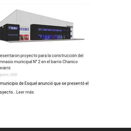
la
Receta
Digital
en
los
hospitales
esentaron proyecto para la construcción del
mnasio municipal N° 2 en el barrio Chanico
avarro
agosto, 2026
 municipio de Esquel anunció que se presentó el
:
oyecto...
Leer más
Presentaron
proyecto
para
la
construcción
del