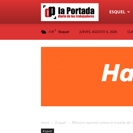
Diario
ESQUEL
C
-1.9
JUEVES, AGOSTO 6, 2026
CLA
Esquel
La
Portada
Inicio
Esquel
Ministro apuntó contra el estado de la
Esquel