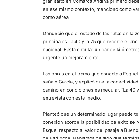
gran salto en Comarca Andina primero deben
en ese mismo contexto, mencionó como varia
como aérea.
Denunció que el estado de las rutas en la z
principales: la 40 y la 25 que recorre el an
nacional. Basta circular un par de kilómet
urgente un mejoramiento.
Las obras en el tramo que conecta a Esquel 
señaló García, y explicó que la conectividad
camino en condiciones es medular. “La 40 y l
entrevista con este medio.
Planteó que un determinado lugar puede ten
conexión acorde la posibilidad de éxito se
Esquel respecto al valor del pasaje a Buen
de Bariloche. Hablamos de algo que termina