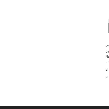
Pr
gi
N
5 
El
pr