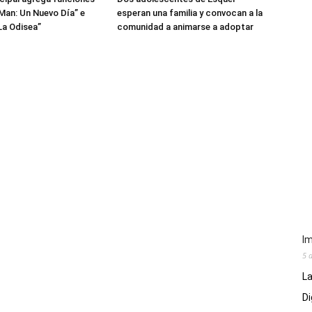
Man: Un Nuevo Día” e
esperan una familia y convocan a la
La Odisea”
comunidad a animarse a adoptar
Im
5 
La
Di