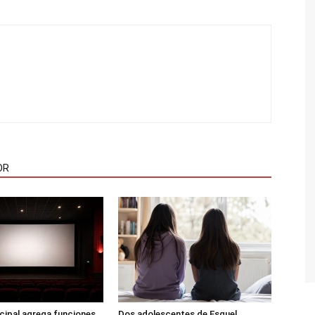
OR
icipal agrega funciones
Dos adolescentes de Esquel