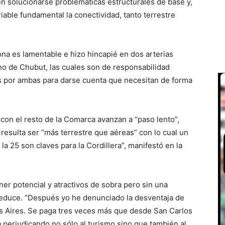
 solucionarse problemáticas estructurales de base y,
ble fundamental la conectividad, tanto terrestre
ona es lamentable e hizo hincapié en dos arterias
cho de Chubut, las cuales son de responsabilidad
ros por ambas para darse cuenta que necesitan de forma
con el resto de la Comarca avanzan a “paso lento”,
 resulta ser “más terrestre que aéreas” con lo cual un
a 25 son claves para la Cordillera”, manifestó en la
er potencial y atractivos de sobra pero sin una
 reduce. “Después yo he denunciado la desventaja de
os Aires. Se paga tres veces más que desde San Carlos
 perjudicando no sólo al turismo sino que también al