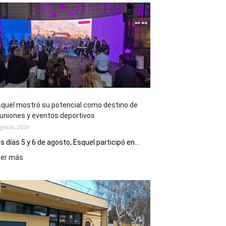
quel mostró su potencial como destino de
uniones y eventos deportivos
agosto, 2026
s días 5 y 6 de agosto, Esquel participó en...
:
eer más
Esquel
mostró
su
potencial
como
destino