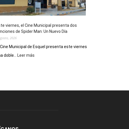
de
reuniones
y
eventos
te viernes, el Cine Municipal presenta dos
deportivos
nciones de Spider Man: Un Nuevo Día
agosto, 2026
 Cine Municipal de Esquel presenta este viernes
:
a doble...
Leer más
Este
viernes,
el
Cine
Municipal
presenta
dos
funciones
de
Spider
Man:
Un