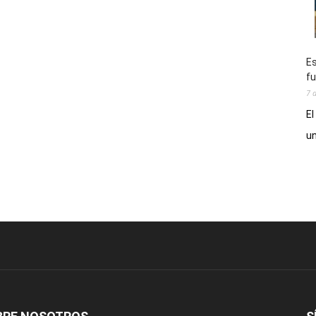
Es
fu
7 
El
un