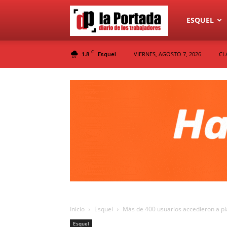
Diario
ESQUEL
C
1.8
VIERNES, AGOSTO 7, 2026
CL
Esquel
La
Portada
Inicio
Esquel
Más de 400 usuarios accedieron a pla
Esquel