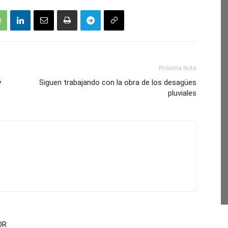
Próxima Nota
y
Siguen trabajando con la obra de los desagües
pluviales
OR