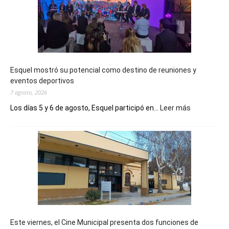
Esquel mostró su potencial como destino de reuniones y
eventos deportivos
7 agosto, 2026
:
Los días 5 y 6 de agosto, Esquel participó en...
Leer más
Esquel
mostró
su
potencial
como
destino
de
reuniones
y
eventos
Este viernes, el Cine Municipal presenta dos funciones de
deportivos