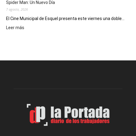
Spider Man: Un Nuevo Día
7 agosto, 2026
El Cine Municipal de Esquel presenta este viernes una doble...
:
Leer más
Este
viernes,
el
Cine
Municipal
presenta
dos
funciones
de
Spider
Man:
Un
Nuevo
Día