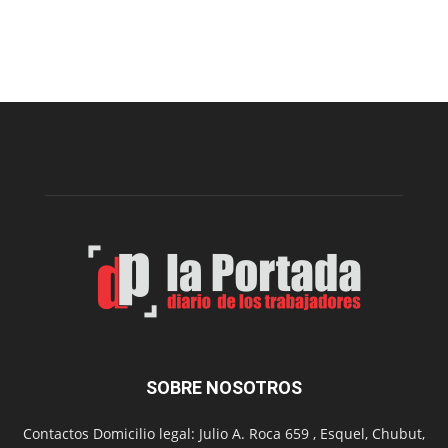
Este
viernes,
el
Cine
Municipal
presenta
dos
funciones
de
Spider
Man:
Un
Nuevo
Día
SOBRE NOSOTROS
Contactos Domicilio legal: Julio A. Roca 659 , Esquel, Chubut,