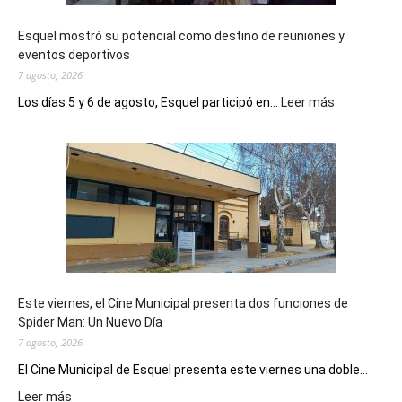
Esquel mostró su potencial como destino de reuniones y
eventos deportivos
7 agosto, 2026
:
Los días 5 y 6 de agosto, Esquel participó en...
Leer más
Esquel
mostró
su
potencial
como
destino
de
reuniones
y
eventos
Este viernes, el Cine Municipal presenta dos funciones de
deportivos
Spider Man: Un Nuevo Día
7 agosto, 2026
El Cine Municipal de Esquel presenta este viernes una doble...
:
Leer más