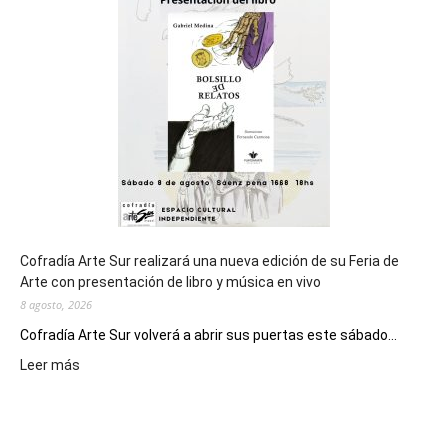
general
de
los
Juegos
Epade
2027
Cofradía Arte Sur realizará una nueva edición de su Feria de
Arte con presentación de libro y música en vivo
8 agosto, 2026
Cofradía Arte Sur volverá a abrir sus puertas este sábado...
:
Leer más
Cofradía
Arte
Sur