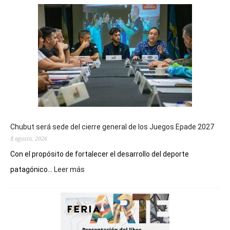
Chubut será sede del cierre general de los Juegos Epade 2027
8 agosto, 2026
Con el propósito de fortalecer el desarrollo del deporte
:
patagónico...
Leer más
Chubut
será
sede
del
cierre