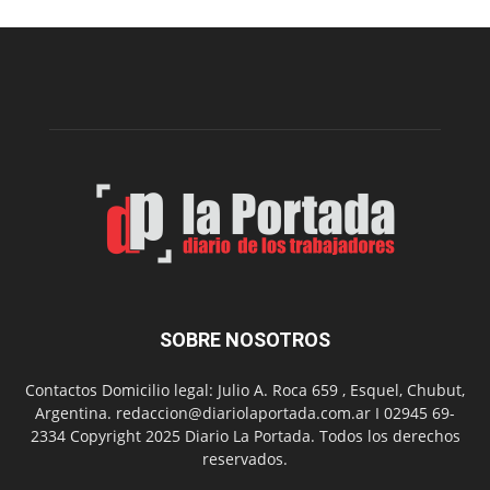
realizará
una
nueva
edición
de
su
Feria
de
Arte
con
presentación
de
libro
y
música
SOBRE NOSOTROS
en
vivo
Contactos Domicilio legal: Julio A. Roca 659 , Esquel, Chubut,
Argentina. redaccion@diariolaportada.com.ar I 02945 69-
2334 Copyright 2025 Diario La Portada. Todos los derechos
reservados.