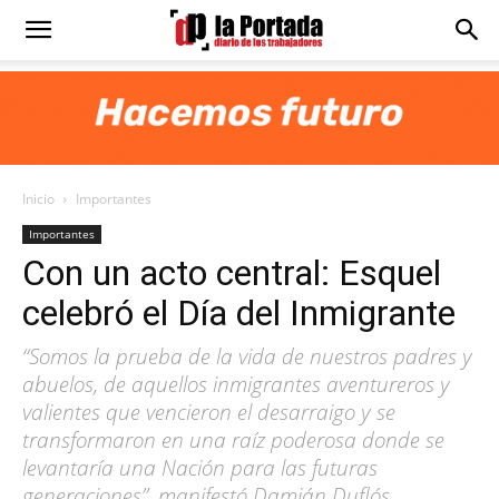
Diario
La
Inicio
Importantes
Portada
Importantes
Con un acto central: Esquel
celebró el Día del Inmigrante
“Somos la prueba de la vida de nuestros padres y
abuelos, de aquellos inmigrantes aventureros y
valientes que vencieron el desarraigo y se
transformaron en una raíz poderosa donde se
levantaría una Nación para las futuras
generaciones”, manifestó Damián Duflós