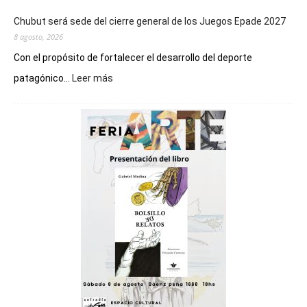
Chubut será sede del cierre general de los Juegos Epade 2027
8 agosto, 2026
Con el propósito de fortalecer el desarrollo del deporte
:
patagónico...
Leer más
Chubut
será
sede
del
cierre
general
de
los
Juegos
Epade
2027