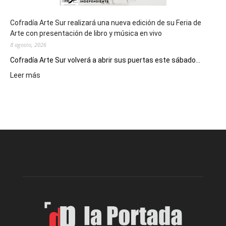
Cofradía Arte Sur realizará una nueva edición de su Feria de
Arte con presentación de libro y música en vivo
8 agosto, 2026
Cofradía Arte Sur volverá a abrir sus puertas este sábado...
:
Leer más
Cofradía
Arte
Sur
realizará
una
nueva
edición
de
su
Feria
de
Arte
con
presentación