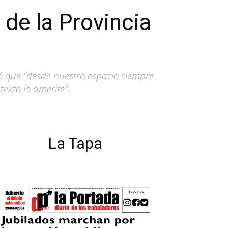
de la Provincia
ó que “desde nuestro espacio siempre
texto lo amerite”.
La Tapa