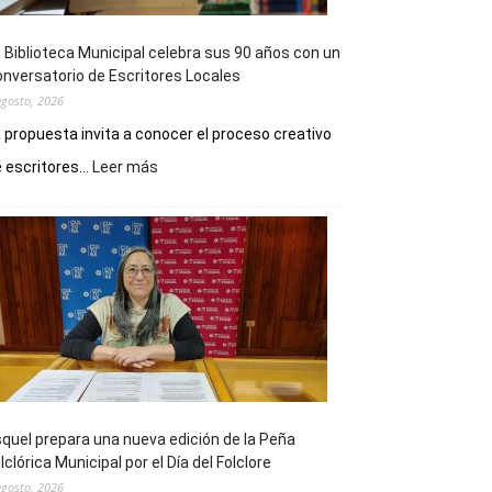
 Biblioteca Municipal celebra sus 90 años con un
nversatorio de Escritores Locales
agosto, 2026
 propuesta invita a conocer el proceso creativo
:
 escritores...
Leer más
La
Biblioteca
Municipal
celebra
sus
90
años
con
un
Conversatorio
de
quel prepara una nueva edición de la Peña
Escritores
lclórica Municipal por el Día del Folclore
Locales
agosto, 2026