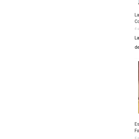
La
Co
6 
La
de
Es
Fo
6 