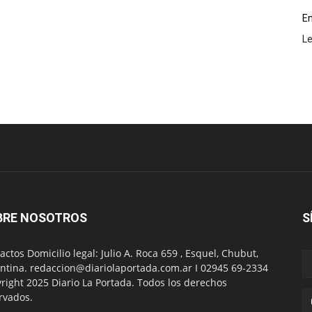
En
L
BRE NOSOTROS
S
actos Domicilio legal: Julio A. Roca 659 , Esquel, Chubut,
ntina. redaccion@diariolaportada.com.ar I 02945 69-2334
right 2025 Diario La Portada. Todos los derechos
rvados.