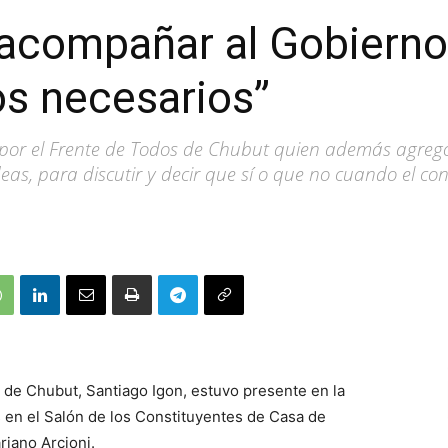
acompañar al Gobierno 
os necesarios”
l por el Frente de Todos de Chubut quien además agreg
as, para discutir y decir que sí o que no cuando el con
 de Chubut, Santiago Igon, estuvo presente en la
s en el Salón de los Constituyentes de Casa de
riano Arcioni.