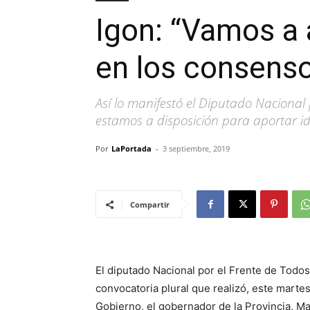
Igon: “Vamos a 
en los consens
Así lo manifestó el Diputado Naciona
estamos a disposición para aportar ide
Por
LaPortada
-
3 septiembre, 2019
Compartir
El diputado Nacional por el Frente de Todos
convocatoria plural que realizó, este marte
Gobierno, el gobernador de la Provincia, Ma