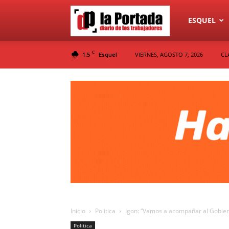
Diario
ESQUEL
C
1.5
VIERNES, AGOSTO 7, 2026
CL
Esquel
La
Portada
Inicio
Politica
Igon: “Vamos a acompañar al Gobiern
Politica