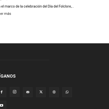
 el marco de la celebración del Día del Folclore,...
:
eer más
Esquel
prepara
una
nueva
edición
de
la
Peña
Folclórica
Municipal
por
el
ÍGANOS
Día
del
Folclore