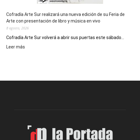
Cofradía Arte Sur realizará una nueva edición de su Feria de
Arte con presentación de libro y música en vivo
8 agosto, 2026
Cofradía Arte Sur volverá a abrir sus puertas este sábado...
:
Leer más
Cofradía
Arte
Sur
realizará
una
nueva
edición
de
su
Feria
de
Arte
con
presentación