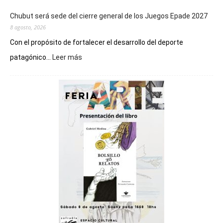
Chubut será sede del cierre general de los Juegos Epade 2027
8 agosto, 2026
Con el propósito de fortalecer el desarrollo del deporte
:
patagónico...
Leer más
Chubut
será
sede
del
cierre
general
de
los
Juegos
Epade
2027