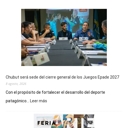
Chubut será sede del cierre general de los Juegos Epade 2027
8 agosto, 2026
Con el propósito de fortalecer el desarrollo del deporte
:
patagónico...
Leer más
Chubut
será
sede
del