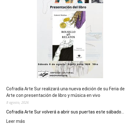
cierre
general
de
los
Juegos
Epade
2027
Cofradía Arte Sur realizará una nueva edición de su Feria de
Arte con presentación de libro y música en vivo
8 agosto, 2026
Cofradía Arte Sur volverá a abrir sus puertas este sábado...
:
Leer más
Cofradía
Arte