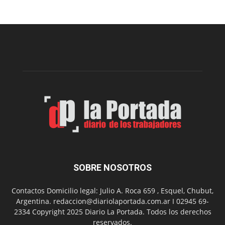
Sur
realizará
una
nueva
edición
de
su
Feria
de
Arte
con
presentación
de
libro
y
música
SOBRE NOSOTROS
en
vivo
Contactos Domicilio legal: Julio A. Roca 659 , Esquel, Chubut,
Argentina. redaccion@diariolaportada.com.ar I 02945 69-
2334 Copyright 2025 Diario La Portada. Todos los derechos
reservados.