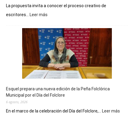
La propuesta invita a conocer el proceso creativo de
:
escritores...
Leer más
La
Biblioteca
Municipal
celebra
sus
90
años
con
un
Conversatorio
de
Esquel prepara una nueva edición de la Peña Folclórica
Escritores
Municipal por el Día del Folclore
Locales
6 agosto, 2026
:
En el marco de la celebración del Día del Folclore,...
Leer más
Esquel
prepar
una