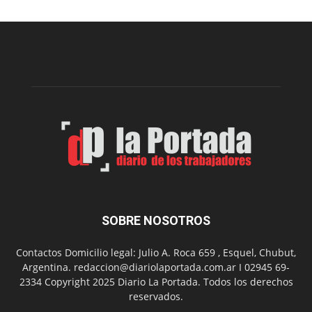
nueva
edición
de
la
Peña
Folclór
Municip
por
el
Día
del
Folclor
SOBRE NOSOTROS
Contactos Domicilio legal: Julio A. Roca 659 , Esquel, Chubut,
Argentina. redaccion@diariolaportada.com.ar I 02945 69-
2334 Copyright 2025 Diario La Portada. Todos los derechos
reservados.