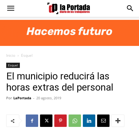
Diario
La
Inicio
Esquel
Portada
Esquel
El municipio reducirá las
horas extras del personal
Por
LaPortada
-
20 agosto, 2019