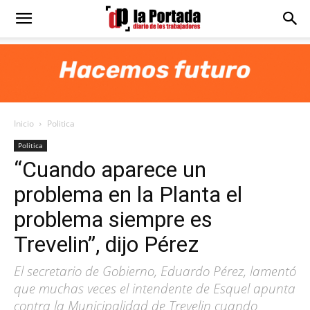
Diario
La
Inicio
Politica
Portada
Politica
“Cuando aparece un
problema en la Planta el
problema siempre es
Trevelin”, dijo Pérez
El secretario de Gobierno, Eduardo Pérez, lamentó
que muchas veces el intendente de Esquel apunta
contra la Municipalidad de Trevelin cuando