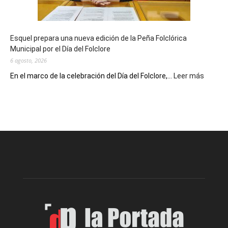
un
Conversatorio
de
Esquel prepara una nueva edición de la Peña Folclórica
Escritores
Municipal por el Día del Folclore
Locales
6 agosto, 2026
:
En el marco de la celebración del Día del Folclore,...
Leer más
Esquel
prepar
una
nueva
edición
de
la
Peña
Folclór
Municip
por
el
Día
del