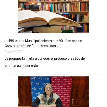
La Biblioteca Municipal celebra sus 90 años con un
Conversatorio de Escritores Locales
6 agosto, 2026
La propuesta invita a conocer el proceso creativo de
:
escritores...
Leer más
La
Biblioteca
Municipal
celebra
sus
90
años
con