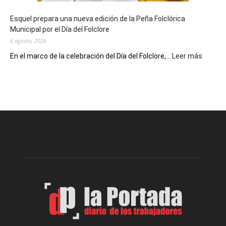
de
Esquel prepara una nueva edición de la Peña Folclórica
Escritores
Municipal por el Día del Folclore
Locales
6 agosto, 2026
:
En el marco de la celebración del Día del Folclore,...
Leer más
Esquel
prepar
una
nueva
edición
de
la
Peña
Folclór
Municip
por
el
Día
del
Folclor