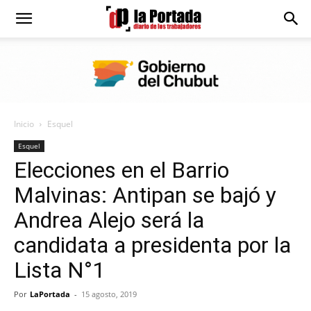
Diario
La
Inicio
Esquel
Portada
Esquel
Elecciones en el Barrio
Malvinas: Antipan se bajó y
Andrea Alejo será la
candidata a presidenta por la
Lista N°1
Por
LaPortada
-
15 agosto, 2019