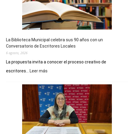
La Biblioteca Municipal celebra sus 90 años con un
Conversatorio de Escritores Locales
6 agosto, 2026
La propuesta invita a conocer el proceso creativo de
:
escritores...
Leer más
La
Biblioteca
Municipal
celebra
sus
90
años
con
un
Conversatorio