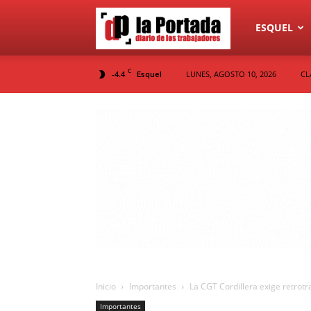
Diario
ESQUEL
C
-4.4
LUNES, AGOSTO 10, 2026
CL
Esquel
La
Portada
Inicio
Importantes
La CGT Cordillera exige retrotr
Importantes