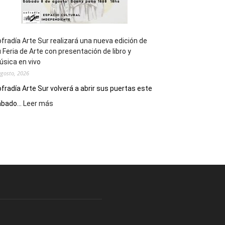
fradía Arte Sur realizará una nueva edición de
 Feria de Arte con presentación de libro y
sica en vivo
agosto, 2026
fradía Arte Sur volverá a abrir sus puertas este
:
bado...
Leer más
Cofradía
Arte
Sur
realizará
una
nueva
edición
de
su
Feria
de