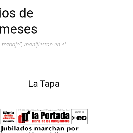
ios de
 meses
trabajo”, manifiestan en el
La Tapa