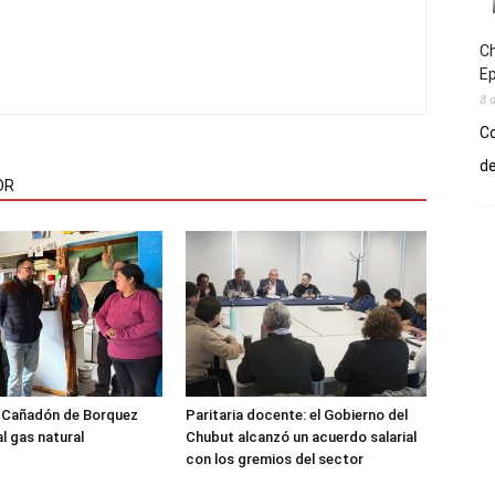
Ch
E
8 
Co
de
OR
l Cañadón de Borquez
Paritaria docente: el Gobierno del
l gas natural
Chubut alcanzó un acuerdo salarial
con los gremios del sector