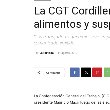
La CGT Cordiller
alimentos y su
“Los trabajadores queremos vivir en 
comunicado emitido.
Por
LaPortada
-
14 agosto, 2019
Compartir
La Confederación General del Trabajo, (C.G.T
presidente Mauricio Macri luego de las ele