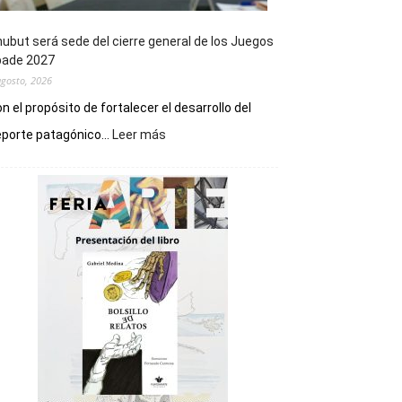
ubut será sede del cierre general de los Juegos
pade 2027
agosto, 2026
n el propósito de fortalecer el desarrollo del
:
porte patagónico...
Leer más
Chubut
será
sede
del
cierre
general
de
los
Juegos
Epade
2027