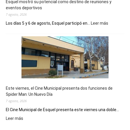
Esquel mostró su potencial como destino de reuniones y
eventos deportivos
7 agosto, 2026
:
Los días 5 y 6 de agosto, Esquel participó en...
Leer más
Esquel
mostró
su
potencial
como
destino
de
reuniones
y
eventos
Este viernes, el Cine Municipal presenta dos funciones de
deportivos
Spider Man: Un Nuevo Día
7 agosto, 2026
El Cine Municipal de Esquel presenta este viernes una doble...
:
Leer más
Este