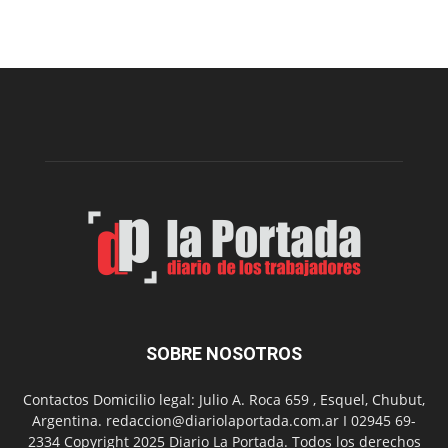
viernes,
el
Cine
Municipal
presenta
dos
funciones
de
Spider
Man:
Un
Nuevo
Día
SOBRE NOSOTROS
Contactos Domicilio legal: Julio A. Roca 659 , Esquel, Chubut,
Argentina. redaccion@diariolaportada.com.ar I 02945 69-
2334 Copyright 2025 Diario La Portada. Todos los derechos