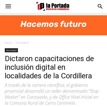
Diario
La
Inicio
Sociedad
Portada
Sociedad
Dictaron capacitaciones de
inclusión digital en
localidades de la Cordillera
A través de la cartera científica, el gobierno
provincial desarrolló un taller denominado “Stop
Motion” en Corcovado, y de Office Nivel Inicial en
la Comuna Rural de Cerro Centinela.