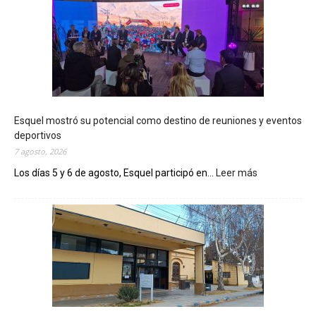
Esquel mostró su potencial como destino de reuniones y eventos
deportivos
7 agosto, 2026
Los días 5 y 6 de agosto, Esquel participó en...
Leer más
:
E
s
q
u
e
l
m
o
s