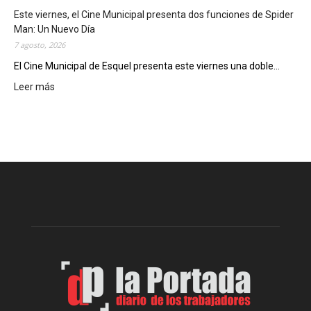
t
Este viernes, el Cine Municipal presenta dos funciones de Spider
r
Man: Un Nuevo Día
ó
7 agosto, 2026
s
u
El Cine Municipal de Esquel presenta este viernes una doble...
p
Leer más
:
o
E
t
s
e
t
n
e
c
v
i
i
a
e
l
r
c
n
o
e
m
s
o
,
d
e
e
l
s
C