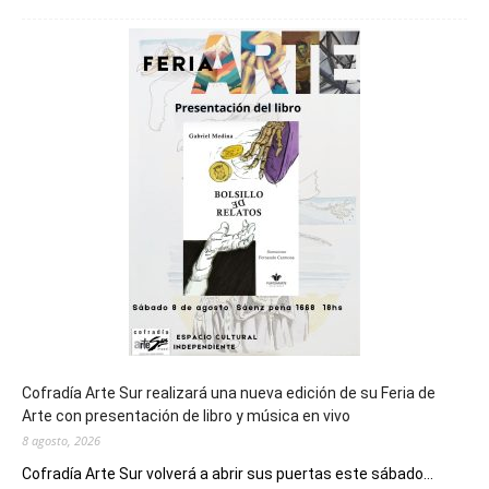
Chubut
será
sede
del
cierre
general
de
los
Juegos
Epade
2027
Cofradía Arte Sur realizará una nueva edición de su Feria de
Arte con presentación de libro y música en vivo
8 agosto, 2026
Cofradía Arte Sur volverá a abrir sus puertas este sábado...