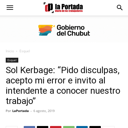
Diario
La
Inicio
Esquel
Portada
Esquel
Sol Kerbage: “Pido disculpas,
acepto mi error e invito al
intendente a conocer nuestro
trabajo”
Por
LaPortada
-
6 agosto, 2019