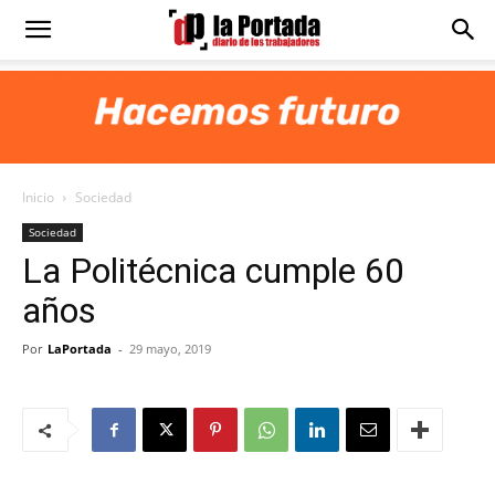
Diario
La
Inicio
Sociedad
Portada
Sociedad
La Politécnica cumple 60
años
Por
LaPortada
-
29 mayo, 2019