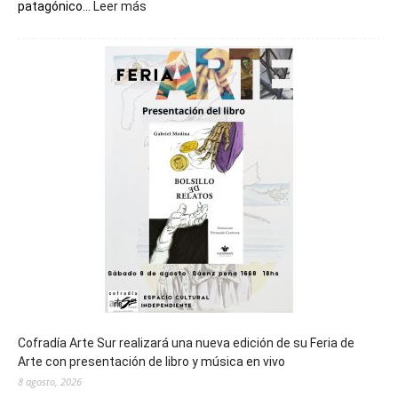
:
patagónico...
Leer más
Chubut
será
sede
del
cierre
general
de
los
Juegos
Epade
2027
Cofradía Arte Sur realizará una nueva edición de su Feria de
Arte con presentación de libro y música en vivo
8 agosto, 2026