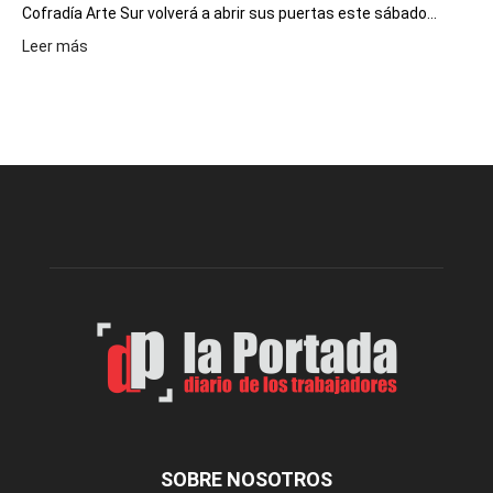
Cofradía Arte Sur volverá a abrir sus puertas este sábado...
:
Leer más
Cofradía
Arte
Sur
realizará
una
nueva
edición
de
su
Feria
de
Arte
con
presentación
de
libro
y
música
SOBRE NOSOTROS
en