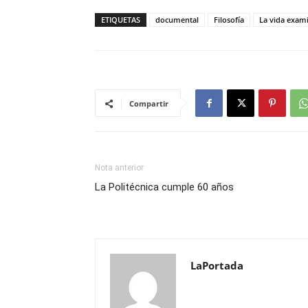
ETIQUETAS
documental
Filosofía
La vida exam
Compartir
Nota anterior
La Politécnica cumple 60 años
LaPortada