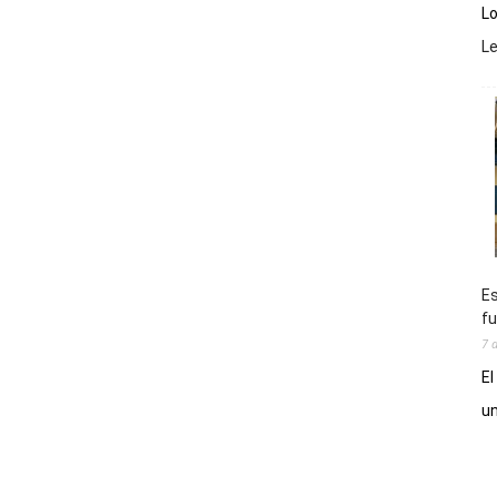
Lo
L
Es
fu
7 
El
un