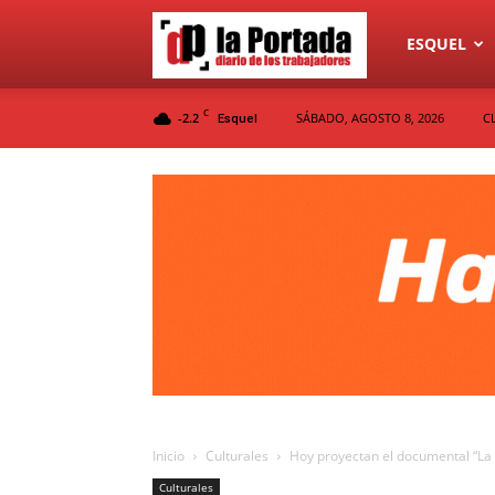
Diario
ESQUEL
C
-2.2
SÁBADO, AGOSTO 8, 2026
C
Esquel
La
Portada
Inicio
Culturales
Hoy proyectan el documental “La 
Culturales