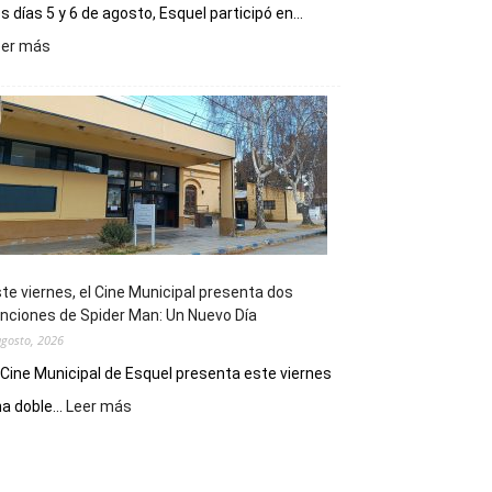
s días 5 y 6 de agosto, Esquel participó en...
:
eer más
Esquel
mostró
su
potencial
como
destino
de
reuniones
y
eventos
te viernes, el Cine Municipal presenta dos
deportivos
nciones de Spider Man: Un Nuevo Día
agosto, 2026
 Cine Municipal de Esquel presenta este viernes
:
a doble...
Leer más
Este
viernes,
el