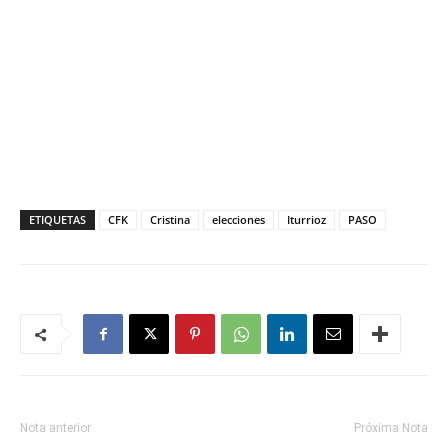
ETIQUETAS
CFK
Cristina
elecciones
Iturrioz
PASO
Nota anterior
Próxima Nota