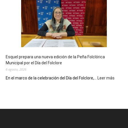
Municipal
celebra
sus
90
años
con
un
Conversatorio
de
Esquel prepara una nueva edición de la Peña Folclórica
Escritores
Municipal por el Día del Folclore
Locales
6 agosto, 2026
:
En el marco de la celebración del Día del Folclore,...
Leer más
Esquel
prepar
una
nueva
edición
de
la
Peña