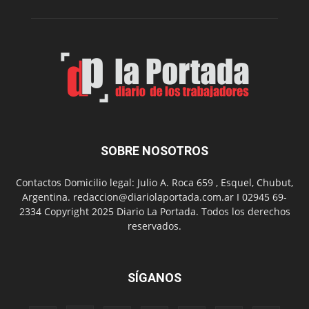
Folclór
Municip
por
el
Día
del
Folclor
SOBRE NOSOTROS
Contactos Domicilio legal: Julio A. Roca 659 , Esquel, Chubut,
Argentina. redaccion@diariolaportada.com.ar I 02945 69-
2334 Copyright 2025 Diario La Portada. Todos los derechos
reservados.
SÍGANOS