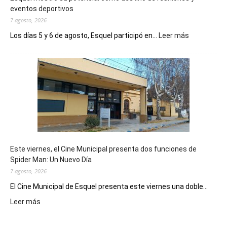
eventos deportivos
7 agosto, 2026
:
Los días 5 y 6 de agosto, Esquel participó en...
Leer más
Esquel
mostró
su
potencial
como
destino
de
reuniones
y
eventos
Este viernes, el Cine Municipal presenta dos funciones de
deportivos
Spider Man: Un Nuevo Día
7 agosto, 2026
El Cine Municipal de Esquel presenta este viernes una doble...
:
Leer más
Este
viernes,