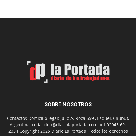
el
Cine
Municipal
presenta
dos
funciones
de
Spider
Man:
Un
Nuevo
Día
SOBRE NOSOTROS
Contactos Domicilio legal: Julio A. Roca 659 , Esquel, Chubut,
Argentina. redaccion@diariolaportada.com.ar I 02945 69-
2334 Copyright 2025 Diario La Portada. Todos los derechos