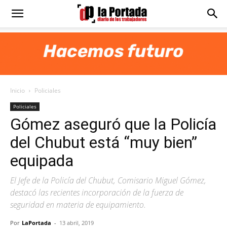
Diario
La
Inicio
Policiales
Portada
Policiales
Gómez aseguró que la Policía
del Chubut está “muy bien”
equipada
El Jefe de la Policía del Chubut, Comisario Miguel Gómez,
destacó las recientes incorporación de la fuerza de
seguridad en materia de equipamiento.
Por
LaPortada
-
13 abril, 2019