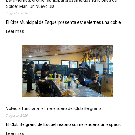
Este viernes, el Cine Municipal presenta dos funciones de
Spider Man: Un Nuevo Día
7 agosto, 2026
El Cine Municipal de Esquel presenta este viernes una doble...
:
Leer más
Este
viernes,
el
Cine
Municipal
presenta
dos
funciones
de
Spider
Man:
Un
Volvió a funcionar el merendero del Club Belgrano
Nuevo
7 agosto, 2026
Día
El Club Belgrano de Esquel reabrió su merendero, un espacio...
:
Leer más