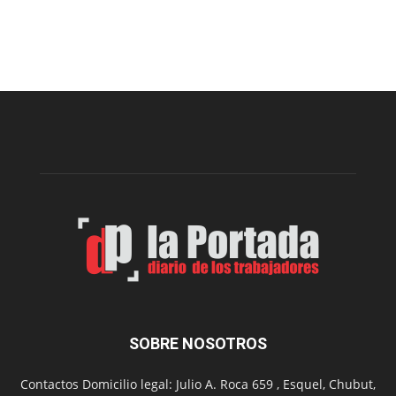
Volvió
a
funcionar
el
merendero
del
Club
Belgrano
SOBRE NOSOTROS
Contactos Domicilio legal: Julio A. Roca 659 , Esquel, Chubut,