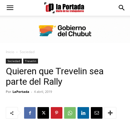
Diario
La
Inicio
Sociedad
Portada
Sociedad
Trevelin
Quieren que Trevelin sea
parte del Rally
Por
LaPortada
-
4 abril, 2019