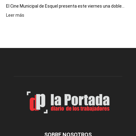
El Cine Municipal de Esquel presenta este viernes una doble...
:
Leer más
Este
viernes,
el
Cine
Municipal
presenta
dos
funciones
de
Spider
Man:
Un
Nuevo
Día
SOBRE NOSOTROS