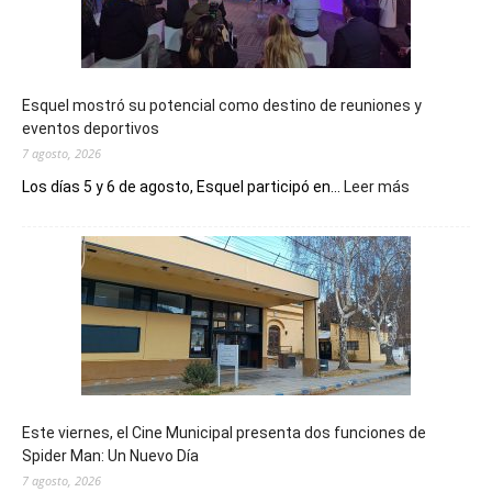
Esquel mostró su potencial como destino de reuniones y
eventos deportivos
7 agosto, 2026
:
Los días 5 y 6 de agosto, Esquel participó en...
Leer más
Esquel
mostró
su
potencial
como
destino
de
reuniones
y
eventos
Este viernes, el Cine Municipal presenta dos funciones de
deportivos
Spider Man: Un Nuevo Día
7 agosto, 2026