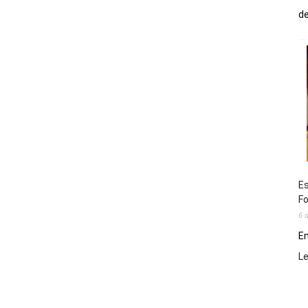
de
Es
Fo
6 
En
L