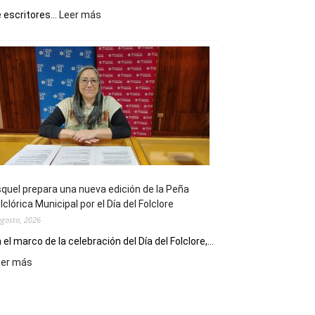
:
 escritores...
Leer más
La
Biblioteca
Municipal
celebra
sus
90
años
con
un
Conversatorio
de
quel prepara una nueva edición de la Peña
Escritores
lclórica Municipal por el Día del Folclore
Locales
agosto, 2026
 el marco de la celebración del Día del Folclore,...
:
eer más
Esquel
prepara
una