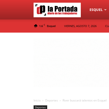
Diario
ESQUEL
C
1.6
VIERNES, AGOSTO 7, 2026
CL
Esquel
La
Portada
Inicio
Deportes
River buscará talentos en Esquel
Deportes