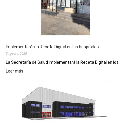
Implementarán la Receta Digital en los hospitales
5 agosto, 2026
La Secretaría de Salud implementará la Receta Digital en los...
:
Leer más
Implementarán
la
Receta
Digital
en
los
hospitales