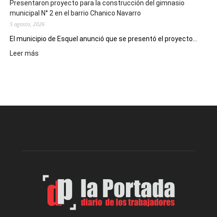
Presentaron proyecto para la construcción del gimnasio
municipal N° 2 en el barrio Chanico Navarro
5 agosto, 2026
El municipio de Esquel anunció que se presentó el proyecto...
:
Leer más
Presentaron
proyecto
para
la
construcción
del
gimnasio
municipal
N°
2
en
el
barrio
Chanico
Navarro