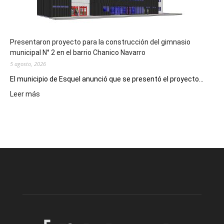
hospitales
Presentaron proyecto para la construcción del gimnasio
municipal N° 2 en el barrio Chanico Navarro
5 agosto, 2026
El municipio de Esquel anunció que se presentó el proyecto...
:
Leer más
Presentaron
proyecto
para
la
construcción
del
gimnasio
municipal
N°
2
en
el