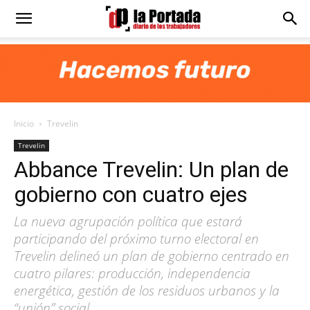
Diario
La
Inicio
Trevelin
Portada
Trevelin
Abbance Trevelin: Un plan de
gobierno con cuatro ejes
La nueva agrupación política que estará
participando del próximo turno electoral en
Trevelin delineó un plan de gobierno centrado en
cuatro pilares: producción, independencia
energética, gestión de los residuos urbanos y la
“unión” social.