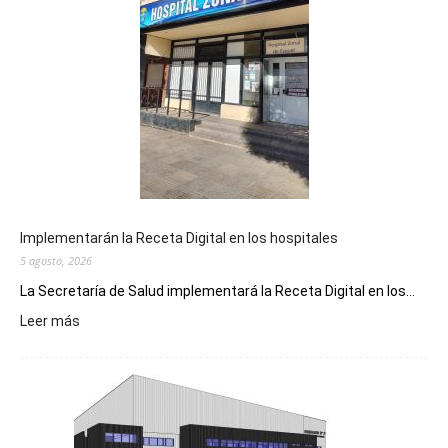
Implementarán la Receta Digital en los hospitales
5 agosto, 2026
La Secretaría de Salud implementará la Receta Digital en los...
:
Leer más
Implementarán
la
Receta
Digital
en
los