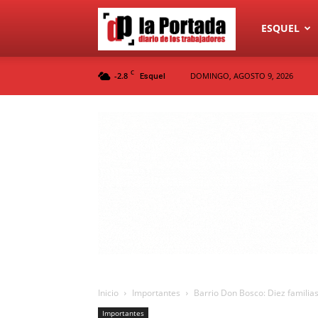
Diario
ESQUEL
C
-2.8
DOMINGO, AGOSTO 9, 2026
Esquel
La
Portada
Inicio
Importantes
Barrio Don Bosco: Diez famili
Importantes