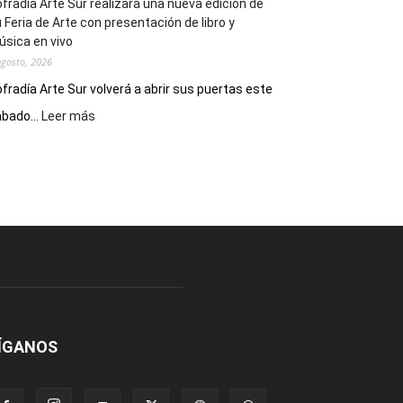
fradía Arte Sur realizará una nueva edición de
 Feria de Arte con presentación de libro y
sica en vivo
agosto, 2026
fradía Arte Sur volverá a abrir sus puertas este
:
bado...
Leer más
Cofradía
Arte
Sur
realizará
una
nueva
edición
de
su
Feria
de
Arte
ÍGANOS
con
presentación
de