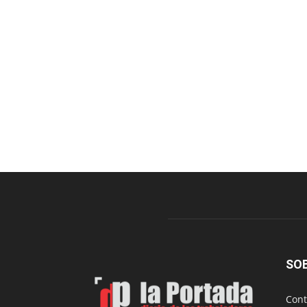
SO
Cont