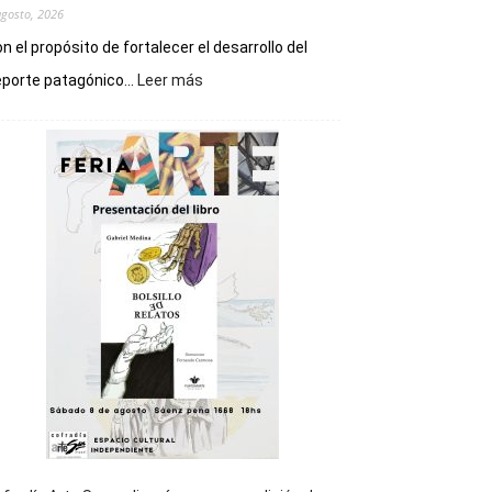
agosto, 2026
n el propósito de fortalecer el desarrollo del
:
porte patagónico...
Leer más
Chubut
será
sede
del
cierre
general
de
los
Juegos
Epade
2027