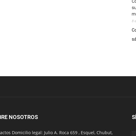
Co
su
mú
8 
Co
sá
BRE NOSOTROS
S
actos Domicilio legal: Julio A. Roca 659 , Esquel, Chubut,