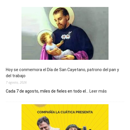
Hoy se conmemora el Día de San Cayetano, patrono del pan y
del trabajo
7 agosto, 2026
:
Cada 7 de agosto, miles de fieles en todo el...
Leer más
Hoy
se
conmemora
el
Día
de