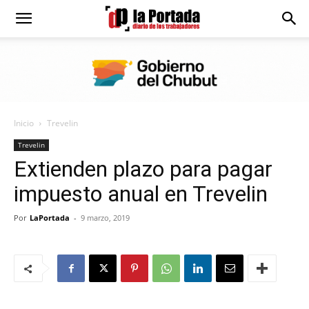
Diario
La
Inicio
Trevelin
Portada
Trevelin
Extienden plazo para pagar
impuesto anual en Trevelin
Por
LaPortada
-
9 marzo, 2019