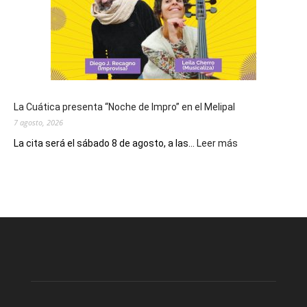
San
Cayetano,
patrono
del
pan
y
del
La Cuática presenta “Noche de Impro” en el Melipal
trabajo
7 agosto, 2026
:
La cita será el sábado 8 de agosto, a las...
Leer más
La
Cuática
presenta
“Noche
de
Impro”
en
el
Melipal