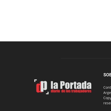
SO
Cont
Arge
Copy
rese