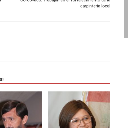
s
Corcovado: Trabajan en el fortalecimiento de la
carpintería local
OR