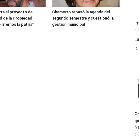
ra el proyecto de
Chamorro repasó la agenda del
ad de la Propiedad
segundo semestre y cuestionó la
Im
 rifemos la patria”
gestión municipal
5 
La
Di
Pr
gi
N
5 