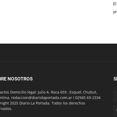
El
pr
BRE NOSOTROS
S
actos Domicilio legal: Julio A. Roca 659 , Esquel, Chubut,
ntina. redaccion@diariolaportada.com.ar I 02945 69-2334
right 2025 Diario La Portada. Todos los derechos
rvados.