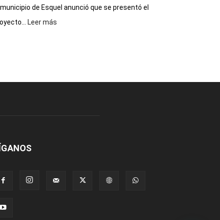
 municipio de Esquel anunció que se presentó el
:
oyecto...
Leer más
Presentaron
proyecto
para
la
construcción
del
gimnasio
municipal
N°
2
en
el
ÍGANOS
barrio
Chanico
Navarro