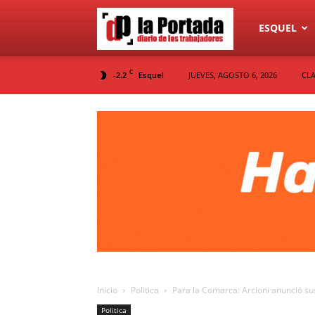
Diario
ESQUEL
C
-2.2
JUEVES, AGOSTO 6, 2026
CLA
Esquel
La
Portada
Inicio
Politica
Para la Comarca: Arcioni anunció sus
Politica