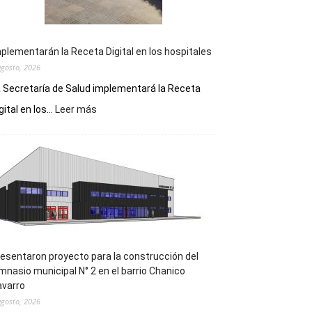
plementarán la Receta Digital en los hospitales
agosto, 2026
 Secretaría de Salud implementará la Receta
:
gital en los...
Leer más
Implementarán
la
Receta
Digital
en
los
hospitales
esentaron proyecto para la construcción del
mnasio municipal N° 2 en el barrio Chanico
avarro
agosto, 2026