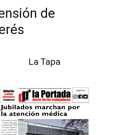
ensión de
terés
La Tapa