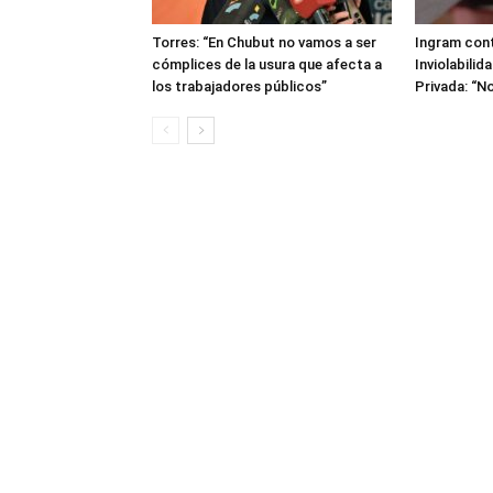
Torres: “En Chubut no vamos a ser
Ingram cont
cómplices de la usura que afecta a
Inviolabilid
los trabajadores públicos”
Privada: “No