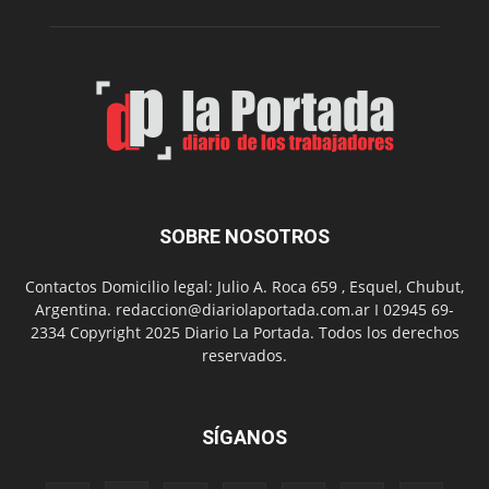
su
Feria
de
Arte
con
presentación
de
libro
y
música
SOBRE NOSOTROS
en
vivo
Contactos Domicilio legal: Julio A. Roca 659 , Esquel, Chubut,
Argentina. redaccion@diariolaportada.com.ar I 02945 69-
2334 Copyright 2025 Diario La Portada. Todos los derechos
reservados.
SÍGANOS