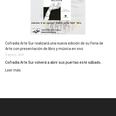
2027
Cofradía Arte Sur realizará una nueva edición de su Feria de
Arte con presentación de libro y música en vivo
8 agosto, 2026
Cofradía Arte Sur volverá a abrir sus puertas este sábado...
:
Leer más
Cofradía
Arte
Sur
realizará
una
nueva
edición
de