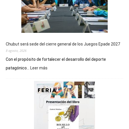
Chubut será sede del cierre general de los Juegos Epade 2027
8 agosto, 2026
Con el propósito de fortalecer el desarrollo del deporte
:
patagónico...
Leer más
Chubut
será
sede
del
cierre
general
de
los
Juegos
Epade