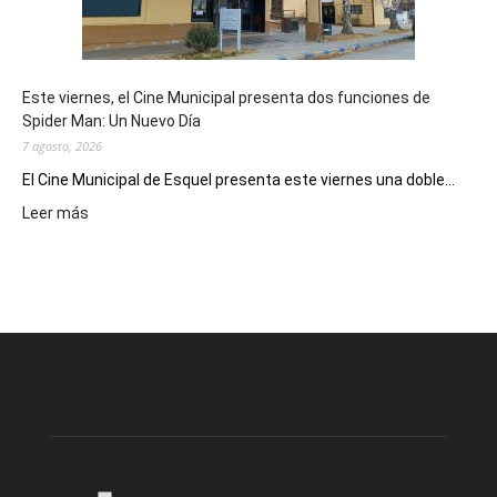
de
reuniones
y
eventos
Este viernes, el Cine Municipal presenta dos funciones de
deportivos
Spider Man: Un Nuevo Día
7 agosto, 2026
El Cine Municipal de Esquel presenta este viernes una doble...
:
Leer más
Este
viernes,
el
Cine
Municipal
presenta
dos
funciones
de
Spider
Man:
Un