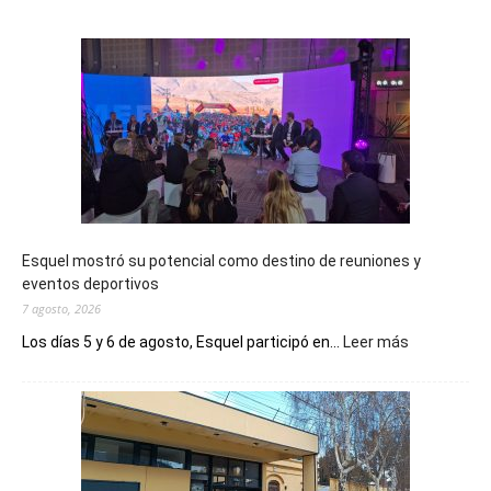
Esquel mostró su potencial como destino de reuniones y
eventos deportivos
7 agosto, 2026
:
Los días 5 y 6 de agosto, Esquel participó en...
Leer más
Esquel
mostró
su
potencial
como
destino