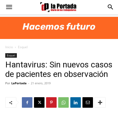
Diario
La
Inicio
Esquel
Portada
Esquel
Hantavirus: Sin nuevos casos
de pacientes en observación
Por
LaPortada
-
21 enero, 2019