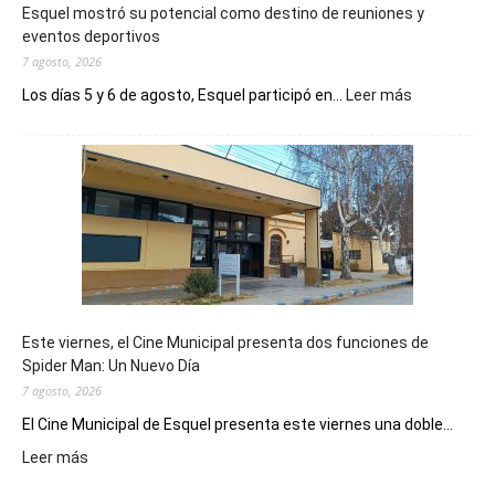
Esquel mostró su potencial como destino de reuniones y
eventos deportivos
7 agosto, 2026
:
Los días 5 y 6 de agosto, Esquel participó en...
Leer más
Esquel
mostró
su
potencial
como
destino
de
reuniones
y
eventos
Este viernes, el Cine Municipal presenta dos funciones de
deportivos
Spider Man: Un Nuevo Día
7 agosto, 2026
El Cine Municipal de Esquel presenta este viernes una doble...
:
Leer más
Este