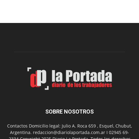
viernes,
el
Cine
Municipal
presenta
dos
funciones
de
Spider
Man:
Un
Nuevo
Día
SOBRE NOSOTROS
Contactos Domicilio legal: Julio A. Roca 659 , Esquel, Chubut,
Argentina. redaccion@diariolaportada.com.ar I 02945 69-
2334 Copyright 2025 Diario La Portada. Todos los derechos