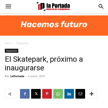
Diario
La
Inicio
Deportes
Portada
Deportes
El Skatepark, próximo a
inaugurarse
Por
LaPortada
-
6 enero, 2019