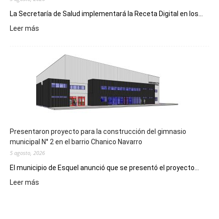
La Secretaría de Salud implementará la Receta Digital en los...
:
Leer más
Implementarán
la
Receta
Digital
en
los
hospitales
Presentaron proyecto para la construcción del gimnasio
municipal N° 2 en el barrio Chanico Navarro
5 agosto, 2026
El municipio de Esquel anunció que se presentó el proyecto...
:
Leer más
Presentaron
proyecto
para