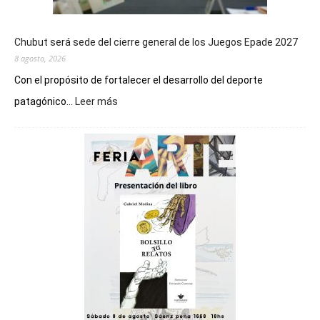
Chubut será sede del cierre general de los Juegos Epade 2027
8 agosto, 2026
Con el propósito de fortalecer el desarrollo del deporte
:
patagónico...
Leer más
Chubut
será
sede
del
cierre
general
de
los
Juegos
Epade
2027