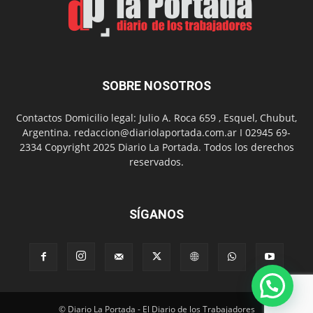
con
presentación
de
libro
y
música
SOBRE NOSOTROS
en
vivo
Contactos Domicilio legal: Julio A. Roca 659 , Esquel, Chubut,
Argentina. redaccion@diariolaportada.com.ar I 02945 69-
2334 Copyright 2025 Diario La Portada. Todos los derechos
reservados.
SÍGANOS
© Diario La Portada - El Diario de los Trabajadores