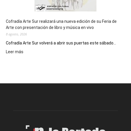
Cofradía Arte Sur realizará una nueva edición de su Feria de
Arte con presentación de libro y música en vivo
8 agosto, 2026
Cofradía Arte Sur volverá a abrir sus puertas este sábado...
:
Leer más
Cofradía
Arte
Sur
realizará
una
nueva
edición
de
su
Feria
de
Arte