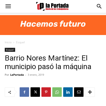
Diario
La
Inicio
Esquel
Portada
Esquel
Barrio Nores Martínez: El
municipio pasó la máquina
Por
LaPortada
-
3 enero, 2019