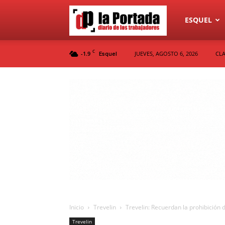
Diario
ESQUEL
C
-1.9
JUEVES, AGOSTO 6, 2026
CLA
Esquel
La
Portada
Inicio
Trevelin
Trevelin: Recuerdan la prohibición d
Trevelin