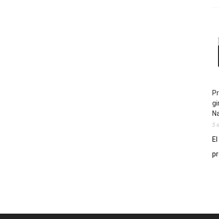
Pr
gi
N
5 
El
pr