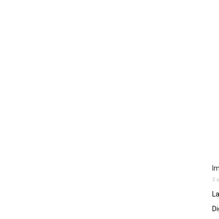
Im
5 
La
Di