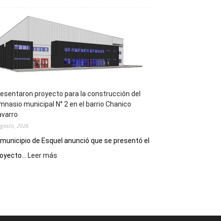
la
Receta
Digital
en
los
hospitales
esentaron proyecto para la construcción del
mnasio municipal N° 2 en el barrio Chanico
avarro
agosto, 2026
 municipio de Esquel anunció que se presentó el
:
oyecto...
Leer más
Presentaron
proyecto
para
la
construcción
del